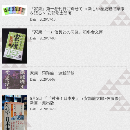
『家康』第一巻刊行に寄せて ＜新しい歴史観で家康
を語る＞ 安部龍太郎著
Date：2020/07/10
『家康（一）信長との同盟』幻冬舎文庫
Date：2020/07/08
家康・飛翔編 連載開始
Date：2020/06/08
6月5日 『『対決！日本史』（安部龍太郎×佐藤優）
新書・潮出版
Date：2020/05/29