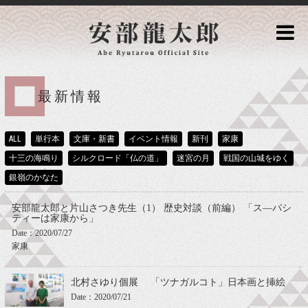
最新情報
ALL
単行本
文庫・新書
イベント情報
新刊
家康
十三の海鳴り
シルクロード「仏の道」
迷宮の月
戦国の山城をゆく
銀嶺のかなた
安部龍太郎と片山さつき先生（1） 歴史対談（前編） 「ス―パシ
ティーは家康から」
Date：2020/07/27
家康
北村さゆり個展 「ツナガルコト」日本画と挿絵
Date：2020/07/21