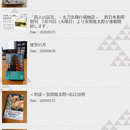
「四人の証言」－太刀洗飛行場物語－ 西日本新聞
朝刊 5月19日（火曜日）より安部龍太郎が連載開
始します。
Date：2020/05/15
迷宮の月
Date：2020/04/20
＜対談＞安部龍太郎×出口治明
Date：2020/03/12