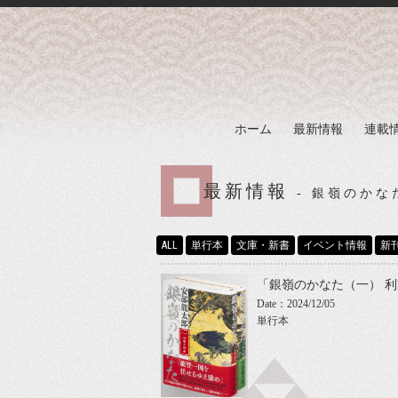
ホーム
最新情報
連載
最新情報
- 銀嶺のかな
ALL
単行本
文庫・新書
イベント情報
新
「銀嶺のかなた（一） 
Date：2024/12/05
単行本