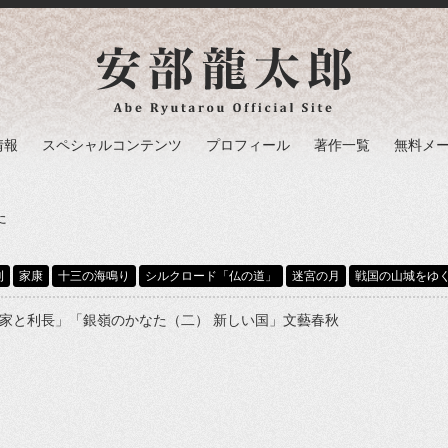
情報
スペシャルコンテンツ
プロフィール
著作一覧
無料メ
た
刊
家康
十三の海鳴り
シルクロード「仏の道」
迷宮の月
戦国の山城をゆ
利家と利長」「銀嶺のかなた（二） 新しい国」文藝春秋