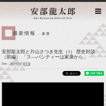
最新情報
- 家康
安部龍太郎と片山さつき先生（1） 歴史対談
（前編） 「ス―パシティーは家康から」
Date：2020/07/27
家康