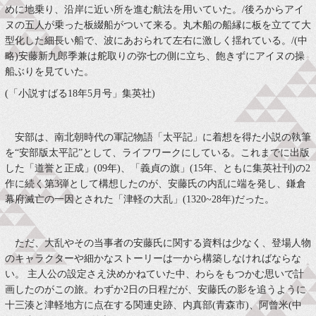
めに地乗り、沿岸に近い所を進む航法を用いていた。/後ろからアイ
ヌの五人が乗った板綴船がついて来る。丸木船の船縁に板を立てて大
型化した細長い船で、波にあおられて左右に激しく揺れている。/(中
略)安藤新九郎季兼は舵取りの弥七の側に立ち、飽きずにアイヌの操
船ぶりを見ていた。
(「小説すばる18年5月号」集英社)
安部は、南北朝時代の軍記物語「太平記」に着想を得た小説の執筆
を“安部版太平記”として、ライフワークにしている。これまでに出版
した「道誉と正成」(09年)、「義貞の旗」(15年、ともに集英社刊)の2
作に続く第3弾として構想したのが、安藤氏の内乱に端を発し、鎌倉
幕府滅亡の一因とされた「津軽の大乱」(1320~28年)だった。
ただ、大乱やその当事者の安藤氏に関する資料は少なく、登場人物
のキャラクターや細かなストーリーは一から構築しなければならな
い。 主人公の設定さえ決めかねていた中、わらをもつかむ思いで計
画したのがこの旅。わずか2日の日程だが、安藤氏の影を追うように
十三湊と津軽地方に点在する関連史跡、内真部(青森市)、阿曾米(中