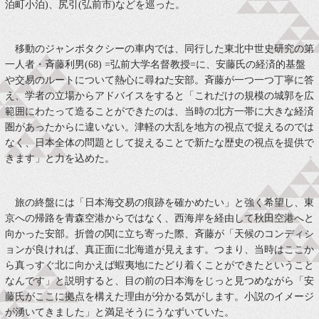
泊町小泊)、尻引(弘前市)などを巡った。
移動のジャンボタクシーの車内では、同行した東北中世史研究の第
一人者・斉藤利男(68) =弘前大学名督教授=に、安藤氏の経済的基盤
や交易のルートについて熱心に尋ねた安部。斉藤が一つ一つ丁寧に答
え、学者の立場からアドバイスをすると「これだけの規模の城郭を広
範囲にわたって造ることができたのは、当時の北方一帯に大きな経済
圏があったからに違いない。津軽の大乱を地方の視点で捉えるのでは
なく、日本全体の問題として捉えることで新たな歴史の視点を提供で
きます」と力を込めた。
旅の終盤には「日本海交易の痕跡を確かめたい」と強く希望し、東
京への帰路を青森空港からではなく、西海岸を経由して秋田空港へと
向かった安部。折曾の関に立ち寄った際、斉藤が「天候のコンディシ
ョンが良ければ、真正面に北海道が見えます。つまり、当時はここか
ら真っすぐ北に向かえば蝦夷地にたどり着くことができたということ
なんです」と説明すると、目の前の日本海をじっと見つめながら「安
藤氏がここに拠点を構えた理由が分かる気がします。小説のイメージ
が湧いてきました」と満足そうにうなずいていた。