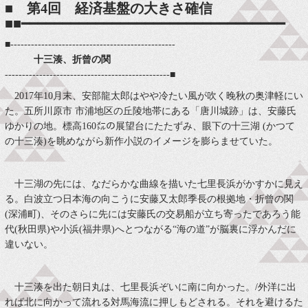
■
第4回 経済基盤の大きさ確信
■■━━━━━━━━━━━━━━━━━━━━━━━━━━━━━━━━
■------------------------------------------------
十三湊、折曾の関
------------------------------------------------■
2017年10月末、安部龍太郎はやや冷たい風が吹く晚秋の奥津軽にい
た。五所川原市 市浦地区の丘陵地帯にある「唐川城跡」は、安藤氏
ゆかりの地。標高160㍍の展望台にたたずみ、眼下の十三湖 (かつて
の十三湊)を眺めながら新作小説のイメージを膨らませていた。
十三湖の先には、なだらかな曲線を描いた七里長浜がかすかに見え
る。白波立つ日本海の向こうに安藤又太郎季長の根拠地・折曾の関
(深浦町)、そのさらに先には安藤氏の交易船が立ち寄ったであろう能
代(秋田県)や小浜(福井県)へとつながる“海の道”が脳裏に浮かんだに
違いない。
十三湊を出た朝日丸は、七里長浜ぞいに南に向かった。/外洋に出
れば北に向かって流れる対馬海流に押しもどされる。それを避けるた