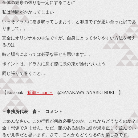
全体の経糸の張りを一定にすることに
私は時間がかかってしまい
いっそドラムに巻き取ってしまおう、と邪道ですが思い至った訳であ
りまして。。
完全にオリジナルの手法ですが、自身にとってやりやすい方法を考え
るのは
時と場合によっては必要な事とも思います。。
ポイントは、ドラムに戻す際に糸の束が捻れないよう
同じ張りで巻くこと….
【Facebook
祈織－inori－
@SAYAKAWATANABE.INORI 】
－事務所代表 森－ コメント
ごめんなさい。この行程が何故必要なのか、これからどうなるのか？
全く想像できません。ただ、艶のある絹糸に絣が規則正しく並んでい
るが見事だと思います。さて、これからどうなるのか楽しみです。