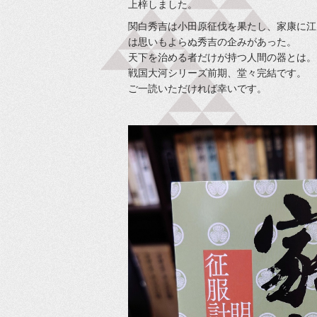
上梓しました。
関白秀吉は小田原征伐を果たし、家康に江
は思いもよらぬ秀吉の企みがあった。
天下を治める者だけが持つ人間の器とは。
戦国大河シリーズ前期、堂々完結です。
ご一読いただければ幸いです。