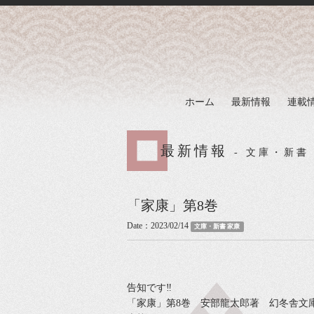
ホーム
最新情報
連載
最新情報
- 文庫・新書
「家康」第8巻
Date：2023/02/14
文庫・新書 家康
告知です‼
「家康」第8巻 安部龍太郎著 幻冬舎