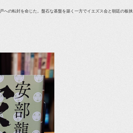
戸への転封を命じた。盤石な基盤を築く一方でイエズス会と朝廷の板挟