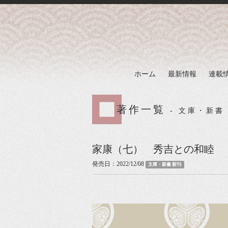
ホーム
最新情報
連載
著作一覧
- 文庫・新書
家康（七） 秀吉との和睦
発売日：2022/12/08
文庫・新書 新刊