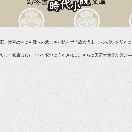
軍。歓喜の中にも戦への悲しさが拭えず「欣求浄土」への想いを新たに
失った家康はじわじわと窮地に立たされる。さらに天正大地震が襲い―