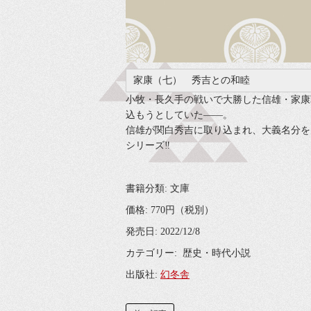
家康（七） 秀吉との和睦
小牧・長久手の戦いで大勝した信雄・家康
込もうとしていた――。
信雄が関白秀吉に取り込まれ、大義名分を
シリーズ‼
書籍分類: 文庫
価格: 770円（税別）
発売日: 2022/12/8
カテゴリー: 歴史・時代小説
出版社:
幻冬舎